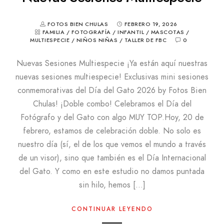
FOTOS BIEN CHULAS
FEBRERO 19, 2026
FAMILIA
/
FOTOGRAFÍA
/
INFANTIL
/
MASCOTAS
/
MULTIESPECIE
/
NIÑOS NIÑAS
/
TALLER DE FBC
0
Nuevas Sesiones Multiespecie ¡Ya están aquí nuestras
nuevas sesiones multiespecie! Exclusivas mini sesiones
conmemorativas del Día del Gato 2026 by Fotos Bien
Chulas! ¡Doble combo! Celebramos el Día del
Fotógrafo y del Gato con algo MUY TOP.Hoy, 20 de
febrero, estamos de celebración doble. No solo es
nuestro día (sí, el de los que vemos el mundo a través
de un visor), sino que también es el Día Internacional
del Gato. Y como en este estudio no damos puntada
sin hilo, hemos […]
CONTINUAR LEYENDO