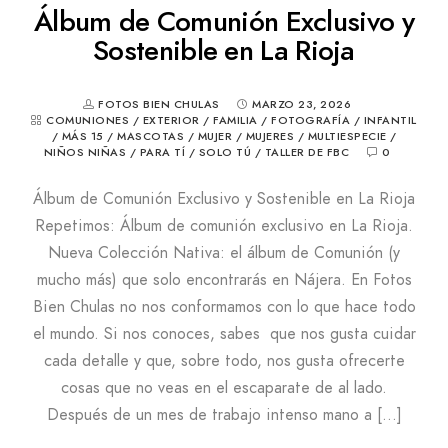
Álbum de Comunión Exclusivo y
Sostenible en La Rioja
FOTOS BIEN CHULAS
MARZO 23, 2026
COMUNIONES
/
EXTERIOR
/
FAMILIA
/
FOTOGRAFÍA
/
INFANTIL
/
MÁS 15
/
MASCOTAS
/
MUJER
/
MUJERES
/
MULTIESPECIE
/
NIÑOS NIÑAS
/
PARA TÍ
/
SOLO TÚ
/
TALLER DE FBC
0
Álbum de Comunión Exclusivo y Sostenible en La Rioja
Repetimos: Álbum de comunión exclusivo en La Rioja.
Nueva Colección Nativa: el álbum de Comunión (y
mucho más) que solo encontrarás en Nájera. En Fotos
Bien Chulas no nos conformamos con lo que hace todo
el mundo. Si nos conoces, sabes que nos gusta cuidar
cada detalle y que, sobre todo, nos gusta ofrecerte
cosas que no veas en el escaparate de al lado.
Después de un mes de trabajo intenso mano a […]