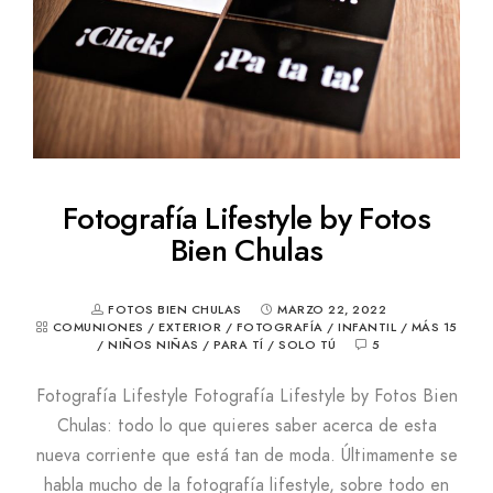
Fotografía Lifestyle by Fotos
Bien Chulas
FOTOS BIEN CHULAS
MARZO 22, 2022
COMUNIONES
/
EXTERIOR
/
FOTOGRAFÍA
/
INFANTIL
/
MÁS 15
/
NIÑOS NIÑAS
/
PARA TÍ
/
SOLO TÚ
5
Fotografía Lifestyle Fotografía Lifestyle by Fotos Bien
Chulas: todo lo que quieres saber acerca de esta
nueva corriente que está tan de moda. Últimamente se
habla mucho de la fotografía lifestyle, sobre todo en